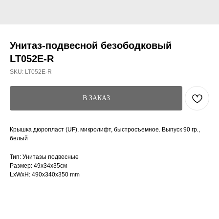
Унитаз-подвесной безободковый
LT052E-R
SKU:
LT052E-R
В ЗАКАЗ
Крышка дюропласт (UF), микролифт, быстросъемное. Выпуск 90 гр.,
белый
Тип: Унитазы подвесные
Размер: 49x34x35см
LxWxH: 490x340x350 mm