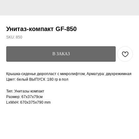
Унитаз-компакт GF-850
SKU:
850
В ЗАКАЗ
Крышка-сиденье дюропласт с микролифтом, Арматура: двухрежимная
Цвет: белый ВЫПУСК :180 гр в пол
Тип: Унитазы компакт
Размер: 67x37x79см
LxWxH: 670x375x790 mm