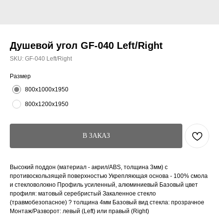
Душевой угол GF-040 Left/Right
SKU:
GF-040 Left/Right
Размер
800х1000х1950
800х1200х1950
В ЗАКАЗ
Высокий поддон (материал - акрил/ABS, толщина 3мм) с
противоскользящей поверхностью Укрепляющая основа - 100% смола
и стекловолокно Профиль усиленный, алюминиевый Базовый цвет
профиля: матовый серебристый Закаленное стекло
(травмобезопасное) ? толщина 4мм Базовый вид стекла: прозрачное
Монтаж/Разворот: левый (Left) или правый (Right)