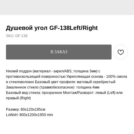
Душевой угол GF-138Left/Right
SKU:
GF-138
В ЗАКАЗ
Низкий поддон (материал - акрил/ABS, толщина 3мм) с
противоскользящей поверхностью Укрепляющая основа - 100% смола
и стекловолокно Базовый цвет профиля: матовый серебристый
Закаленное стекло (травмобезопасное) толщина 4мм
Базовый вид стекла: прозрачное Монтаж/Разворот: левый (Left) или
правый (Right)
Размер: 80x120x195см
LxWxH: 800x1200x1950 mm